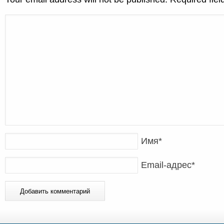
Имя
*
Email-адрес
*