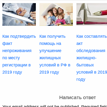
Как подтвердить
Как получить
Как составлять
факт
помощь на
акт
непроживания
улучшение
обследования
по месту
жилищных
жилищно-
регистрации в
условий в РФ в
бытовых
2019 году
2019 году
условий в 201
году
Написать ответ
Your email address will not be published. Required fie