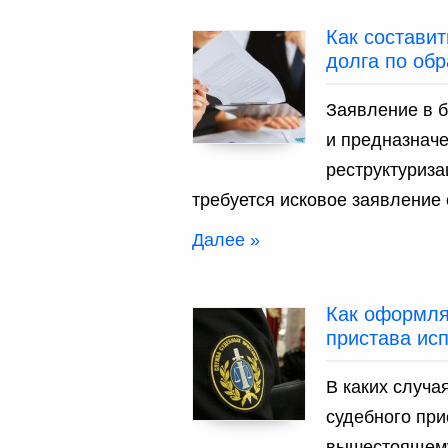
Как составит
долга по обр
Заявление в б
и предназнач
реструктуриза
требуется исковое заявление 
Далее »
Как оформля
пристава исп
В каких случа
судебного при
вышестоящему