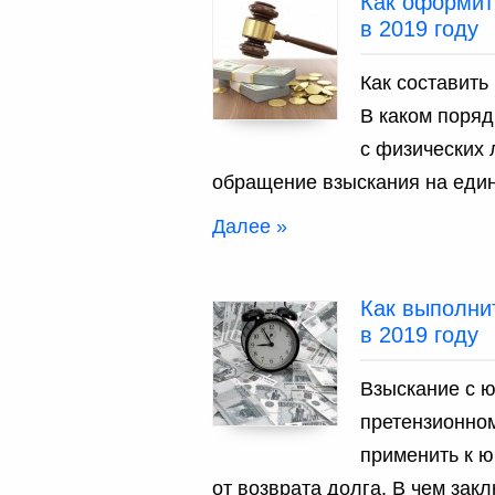
Как оформит
в 2019 году
Как составить
В каком поряд
с физических 
обращение взыскания на един
Далее »
Как выполни
в 2019 году
Взыскание с ю
претензионном
применить к ю
от возврата долга. В чем зак