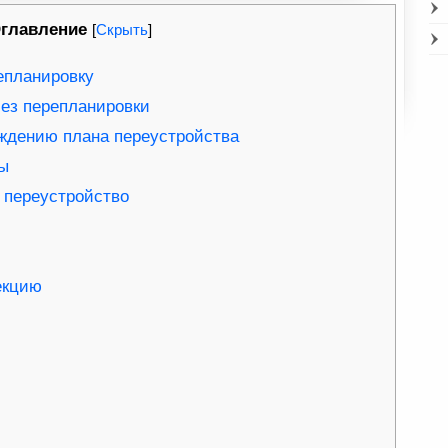
главление
[
Скрыть
]
епланировку
ез перепланировки
ждению плана переустройства
ы
 переустройство
екцию