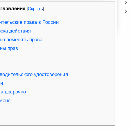
главление
[
Скрыть
]
ительские права в России
рока действия
но поменять права
ны прав
водительского удостоверения
ен
ва досрочно
мене