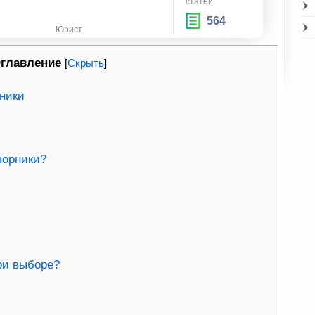
статей
564
Юрист
главление
[
Скрыть
]
рники
ворники?
ри выборе?