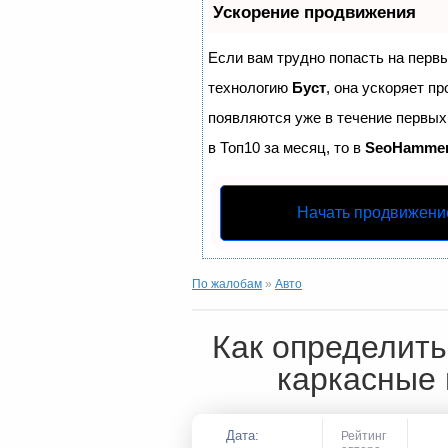
Ускорение продвижения
Если вам трудно попасть на перв
технологию
Буст
, она ускоряет п
появляются уже в течение первых 
в Топ10 за месяц, то в
SeoHamme
Начать продвижени
По жалобам
»
Авто
Как определить
каркасные 
Дата:
Рейтинг