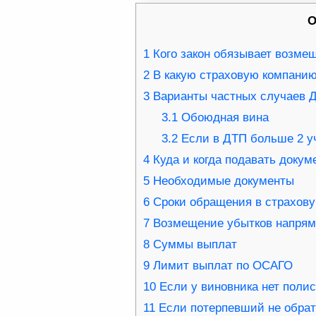
О
1
Кого закон обязывает возме
2
В какую страховую компани
3
Варианты частных случаев 
3.1
Обоюдная вина
3.2
Если в ДТП больше 2 у
4
Куда и когда подавать доку
5
Необходимые документы
6
Сроки обращения в страхов
7
Возмещение убытков напря
8
Суммы выплат
9
Лимит выплат по ОСАГО
10
Если у виновника нет поли
11
Если потерпевший не обрат