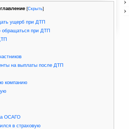
главление
[
Скрыть
]
щать ущерб при ДТП
ю обращаться при ДТП
ДТП
частников
менты на выплаты после ДТП
ую компанию
мую
са ОСАГО
ился в страховую