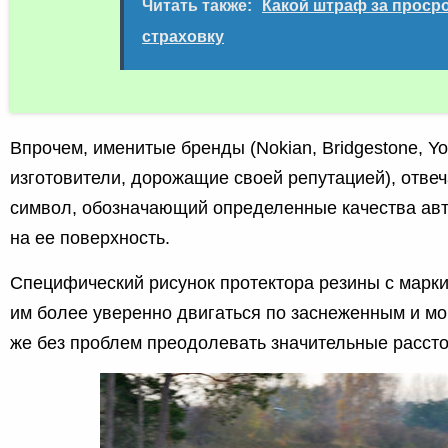
Читать также:
Какой штраф за проср
страховку
Впрочем, именитые бренды (Nokian, Bridgestone, Y
изготовители, дорожащие своей репутацией), отве
символ, обозначающий определенные качества ав
на ее поверхность.
Специфический рисунок протектора резины с марк
им более уверенно двигаться по заснеженным и мо
же без проблем преодолевать значительные расст