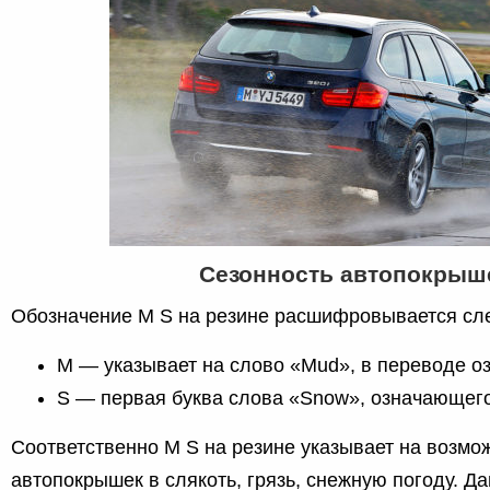
Сезонность автопокрыш
Обозначение M S на резине расшифровывается с
М — указывает на слово «Mud», в переводе о
S — первая буква слова «Snow», означающего
Соответственно M S на резине указывает на возмо
автопокрышек в слякоть, грязь, снежную погоду. Д