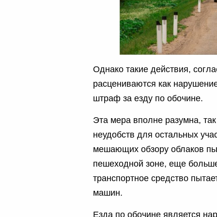
Однако такие действия, согл
расцениваются как нарушение
штраф за езду по обочине.
Эта мера вполне разумна, так
неудобств для остальных учас
мешающих обзору облаков пыл
пешеходной зоне, еще больше
транспортное средство пытае
машин.
Езда по обочине является на