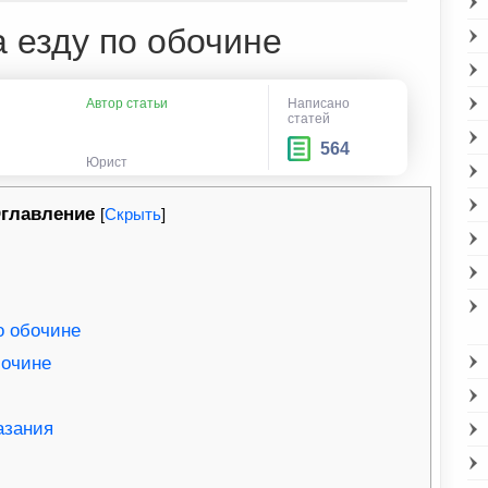
 езду по обочине
Автор статьи
Написано
статей
564
Юрист
главление
[
Скрыть
]
о обочине
бочине
азания