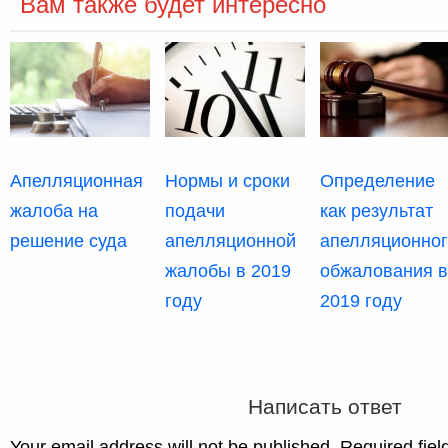
Вам также будет интересно
Апелляционная
Нормы и сроки
Определение
жалоба на
подачи
как результат
решение суда
апелляционной
апелляционно
жалобы в 2019
обжалования в
году
2019 году
Написать ответ
Your email address will not be published. Required fie