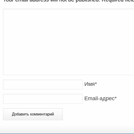
Имя
*
Email-адрес
*