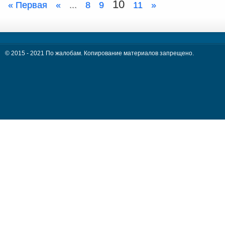
10
« Первая
«
...
8
9
11
»
© 2015 - 2021 По жалобам. Копирование материалов запрещено.